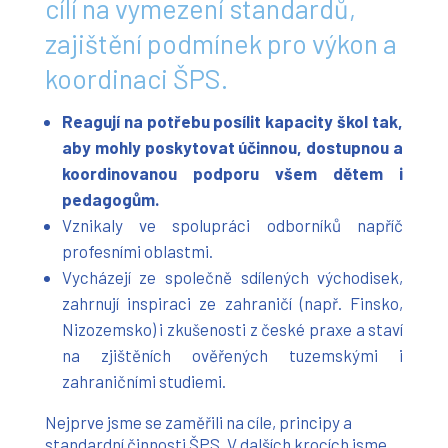
cílí na vymezení standardů,
zajištění podmínek pro výkon a
koordinaci ŠPS.
Reagují na potřebu posílit kapacity škol tak,
aby mohly poskytovat účinnou, dostupnou a
koordinovanou podporu všem dětem i
pedagogům.
Vznikaly ve spolupráci odborníků napříč
profesními oblastmi.
Vycházejí ze společně sdílených východisek,
zahrnují inspiraci ze zahraničí (např. Finsko,
Nizozemsko) i zkušenosti z české praxe a staví
na zjištěních ověřených tuzemskými i
zahraničními studiemi.
Nejprve jsme se zaměřili na cíle, principy a
standardní činnosti ŠPS. V dalších krocích jsme