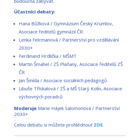
budoucna zabývat.
Účastníci debaty:
Hana Bůžková / Gymnázium Český Krumlov,
Asociace ředitelů gymnázií ČR
Lenka Felcmanová / Partnerství pro vzdělávání
2030+
Ferdinand Hrdlička / MŠMT
Martin Šmahel / ZŠ Plaňany, Asociace ředitelů ZŠ
ČR
Jan Šmída / Asociace sociálních pedagogů
Libuše Třískalová / ZŠ a MŠ Starý Kolín, Asociace
výchovných poradců
Moderuje
Marie Hájek Salomonová / Partnerství
2030+
Celou debatu si můžete prohlédnout
ZDE
.