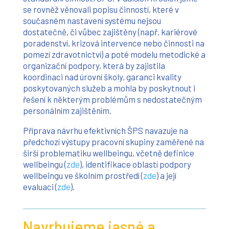
se rovněž věnovali popisu činností, které v
současném nastavení systému nejsou
dostatečně, či vůbec zajištěny (např. kariérové
poradenství, krizová intervence nebo činnosti na
pomezí zdravotnictví) a poté modelu metodické a
organizační podpory, která by zajistila
koordinaci nad úrovní školy, garanci kvality
poskytovaných služeb a mohla by poskytnout i
řešení k některým problémům s nedostatečným
personálním zajištěním.
Příprava návrhu efektivních ŠPS navazuje na
předchozí výstupy pracovní skupiny zaměřené na
širší problematiku wellbeingu, včetně definice
wellbeingu (
zde
), identifikace oblastí podpory
wellbeingu ve školním prostředí (
zde
) a její
evaluaci (
zde
).
Navrhujeme jasné a