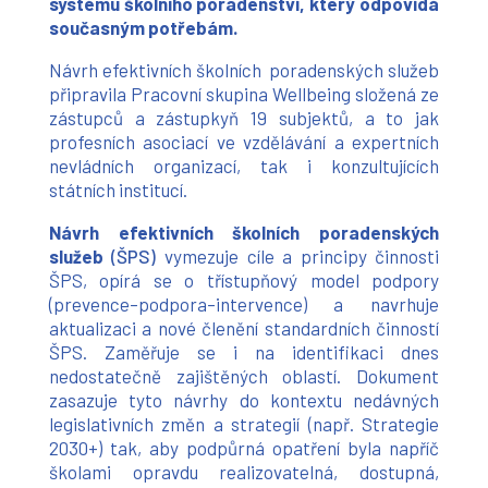
systému školního poradenství, který odpovídá
současným potřebám.
Návrh efektivních školních poradenských služeb
připravila Pracovní skupina Wellbeing složená ze
zástupců a zástupkyň 19 subjektů, a to jak
profesních asociací ve vzdělávání a expertních
nevládních organizací, tak i konzultujících
státních institucí.
Návrh efektivních školních poradenských
služeb
(ŠPS)
vymezuje cíle a principy činnosti
ŠPS, opírá se o třístupňový model podpory
(prevence–podpora–intervence) a navrhuje
aktualizaci a nové členění standardních činností
ŠPS. Zaměřuje se i na identifikaci dnes
nedostatečně zajištěných oblastí. Dokument
zasazuje tyto návrhy do kontextu nedávných
legislativních změn a strategií (např. Strategie
2030+) tak, aby podpůrná opatření byla napříč
školami opravdu realizovatelná, dostupná,