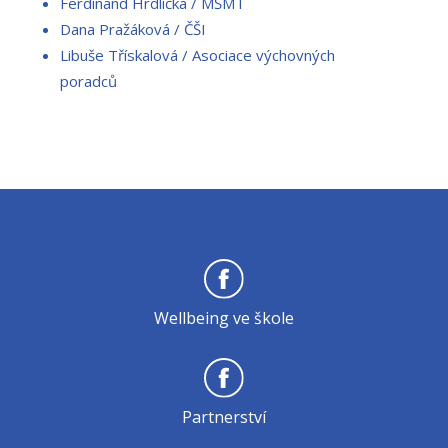
Ferdinand Hrdlička / MŠMT
Dana Pražáková / ČŠI
Libuše Třískalová / Asociace výchovných
poradců
Wellbeing ve škole
Partnerství