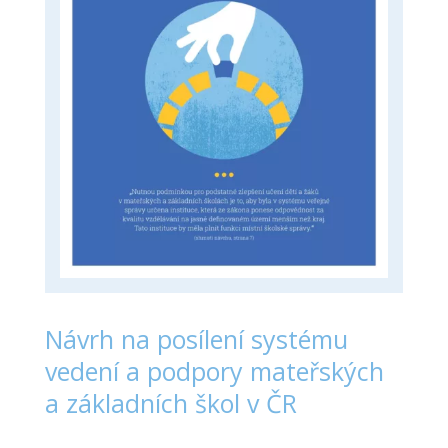
Návrh na posílení systému
vedení a podpory mateřských
a základních škol v ČR