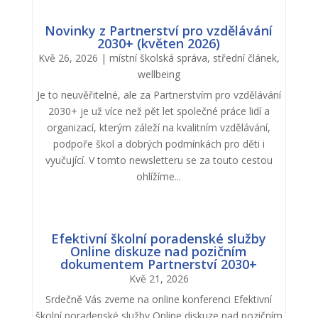
Novinky z Partnerství pro vzdělávání
2030+ (květen 2026)
Kvě 26, 2026
|
místní školská správa
,
střední článek
,
wellbeing
Je to neuvěřitelné, ale za Partnerstvím pro vzdělávání
2030+ je už více než pět let společné práce lidí a
organizací, kterým záleží na kvalitním vzdělávání,
podpoře škol a dobrých podmínkách pro děti i
vyučující. V tomto newsletteru se za touto cestou
ohlížíme...
Efektivní školní poradenské služby
Online diskuze nad pozičním
dokumentem Partnerství 2030+
Kvě 21, 2026
Srdečně Vás zveme na online konferenci Efektivní
školní poradenské služby Online diskuze nad pozičním