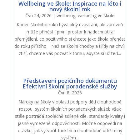
Wellbeing ve škole: Inspirace na léto i
nový školní rok
Čvn 24, 2026
|
wellbeing
,
wellbeing ve škole
Konec školního roku bývá plný uzavírání, ale zároveň
může přinést i první prostor k nadechnutí a
přemýšlení, co pozitivního si chcete jako škola přenést
do roku příštího. Než se školní chodby a třídy na chvíli
ztiší, chceme vás pozvat k tomu, abyste si už teď...
Představení pozičního dokumentu
Efektivní školní poradenské služby
Čvn 8, 2026
Nároky na školy v oblasti podpory dětí dlouhodobě
rostou, systém školních poradenských služeb však
stále postrádá společně sdílené cíle, standardy kvality i
jasně vymezené odpovědnosti. Možné odpovědi na
otázku, jak vytvořit funkční a dlouhodobě udržitelný
systém...