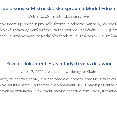
 spolu souvisí Místní školská správa a Model Eduz
Dub 9, 2026
|
místní školská správa
okumentu je shrnout pro naše územní a odborné partnery, jak spolu
 školská správa vyvíjený v rámci Partnerství pro vzdělávání 2030+ (Par
del Eduzměna vyvinutý Nadačním fondem Eduzměna (NF Eduzměna).
Poziční dokument Hlas mladých ve vzdělávání
Úno 17, 2026
|
wellbeing
,
wellbeing ve škole
že, studentské spolky a organizace dlouhodobě pracující s mladými l
y VoiceUP! v rámci Partnerství pro vzdělávání 2030+ návrh pozičního
adých ve vzdělávání. Dokument otevírá debatu o tom, jak systematicky