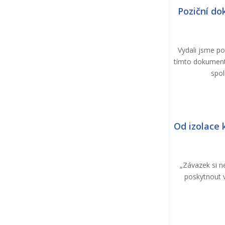
Poziční do
Vydali jsme po
tímto dokument
spol
Od izolace 
„Závazek si n
poskytnout v