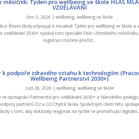
ý měsíčník: Týden pro wellbeing ve škole HLAS M
VZDĚLÁVÁNÍ
Úno 5, 2026
|
wellbeing
,
wellbeing ve škole
akce Řízení školy připojuje k iniciativě Týden pro wellbeing ve škole a 
o vzdělávání 2030+ vydává toto speciální číslo Učitelského měsíčníku. 
registraci můžete přečíst...
y k podpoře zdravého vztahu k technologiím (Praco
Wellbeing Partnerství 2030+)
Led 28, 2026
|
wellbeing
,
wellbeing ve škole
ly ve spolupráci Partnerství pro vzdělávání 2030+ a Národního pedagog
podpory partnerů O2 a O2 Chytrá škola. Společným cílem této spolup
školy v tom, aby dokázaly reagovat na rychle se proměňující digitální..