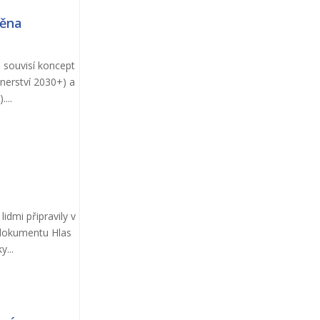
měna
 souvisí koncept
tnerství 2030+) a
...
idmi připravily v
 dokumentu Hlas
...