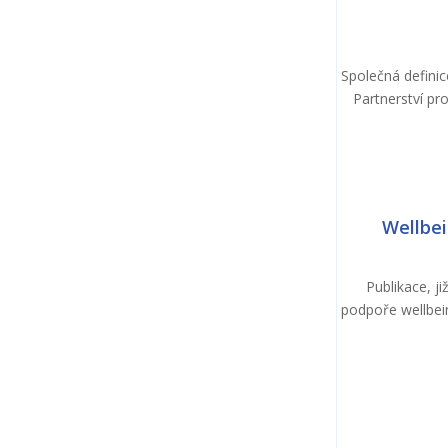
Společná defini
Partnerství pr
Wellbein
Publikace, j
podpoře wellbein