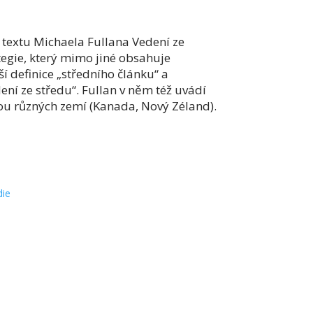
 textu Michaela Fullana Vedení ze
tegie, který mimo jiné obsahuje
í definice „středního článku“ a
ení ze středu“. Fullan v něm též uvádí
vou různých zemí (Kanada, Nový Zéland).
die