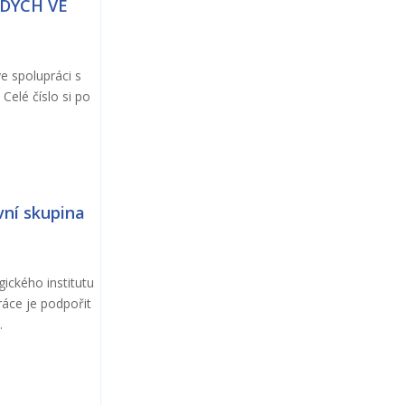
LADÝCH VE
ve spolupráci s
Celé číslo si po
vní skupina
ického institutu
ráce je podpořit
.