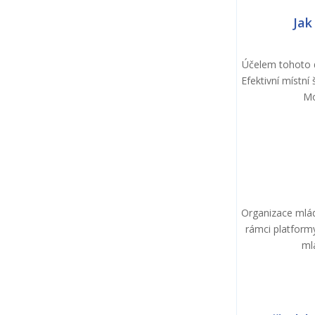
Jak
Účelem tohoto d
Efektivní místní
Mo
Organizace mláde
rámci platform
ml