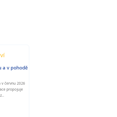
ví
u a v pohodě
a v červnu 2026
kace propojuje
...