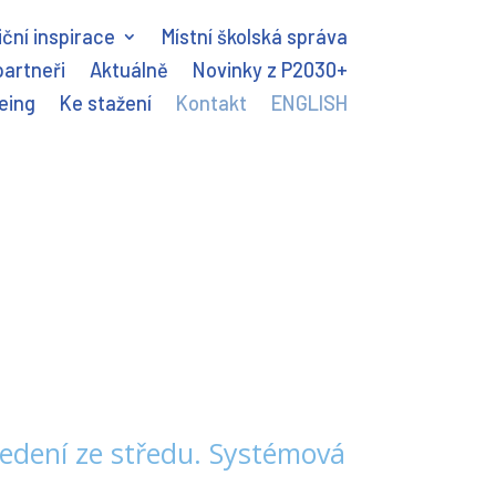
ční inspirace
Místní školská správa
partneři
Aktuálně
Novinky z P2030+
eing
Ke stažení
Kontakt
ENGLISH
Vedení ze středu. Systémová