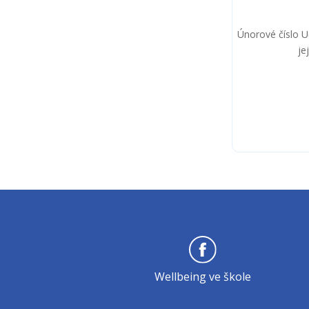
Únorové číslo Uč
je
Wellbeing ve škole