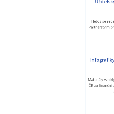
Učitelsk
I letos se red
Partnerstvím pr
Infografik
Materiály vznik
ČR za finanční 