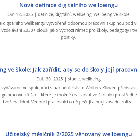
Nová definice digitálního wellbeingu
Čvn 18, 2025
|
definice
,
digitální
,
wellbeing
,
wellbeing ve škole
ce digitálního wellbeingu vytvořená odbornou pracovní skupinou pod 
o vzdělávání 2030+ slouží jako výchozí rámec pro školy, pedagogy i tv
politiky.
g ve škole: Jak zařídit, aby se do školy její pracovní
Dub 30, 2025
|
studie
,
wellbeing
iž vydáváme ve spolupráci s nakladatelstvím Wolters Kluwer, představu
gu pracovníků škol, kte­ré je možné realizovat ve školním prostředí. K
tvořena lidmi. Vedoucí pracovníci o ně pečují a hrají zásadní roli v...
Učitelský měsíčník 2/2025 věnovaný wellbeingu