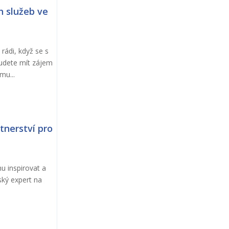
h služeb ve
rádi, když se s
udete mít zájem
mu...
tnerství pro
u inspirovat a
ský expert na