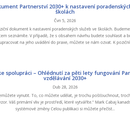
kument Partnerství 2030+ k nastavení poradenskýc
školách
Čvn 5, 2026
ziční dokument k nastavení poradenských služeb ve školách. Budeme 
em seznámíte. V případě, že s obsahem návrhu budete souhlasit a b
upracovat na jeho uvádění do praxe, můžete se nám ozvat. K poziční
ke spolupráci – Ohlédnutí za pěti lety fungování Par
vzdělávání 2030+
Dub 28, 2026
emůžete vynutit. To, co můžete udělat, je trochu pošťouchnout, troch
zor. Váš primární vliv je prostředí, které vytváříte.“ Mark Cabaj kanad
systémové změny Celou publikaci si můžete přečíst...