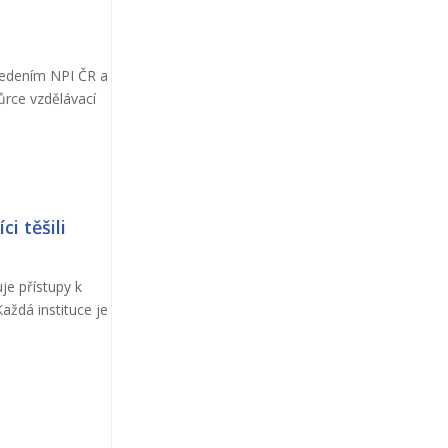
vedením NPI ČR a
ůrce vzdělávací
ci těšili
je přístupy k
aždá instituce je