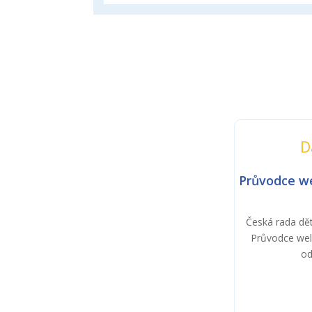
D
Průvodce we
Česká rada dět
Průvodce well
od