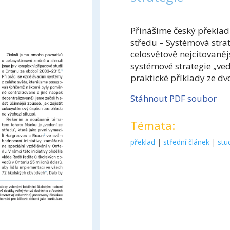
Přinášíme český překlad
středu – Systémová stra
celosvětově nejcitovanějš
systémové strategie „ved
praktické příklady ze d
Stáhnout PDF soubor
Témata:
překlad
|
střední článek
|
stu