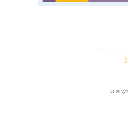
D
Celou výr