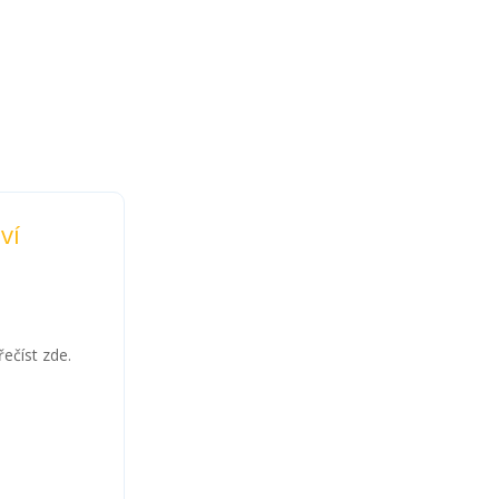
ví
ečíst zde.