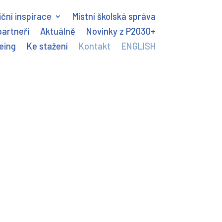
ční inspirace
Místní školská správa
partneři
Aktuálně
Novinky z P2030+
eing
Ke stažení
Kontakt
ENGLISH