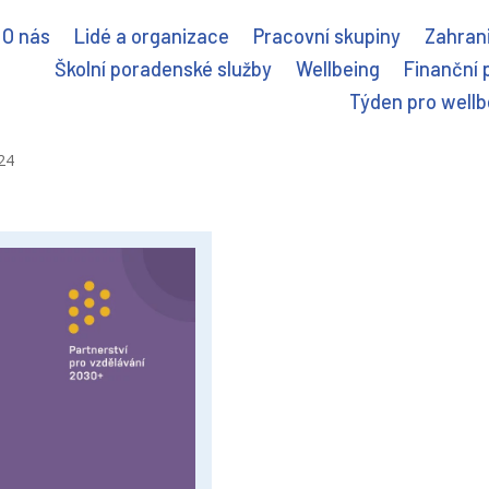
O nás
Lidé a organizace
Pracovní skupiny
Zahrani
Školní poradenské služby
Wellbeing
Finanční 
Týden pro wellb
024