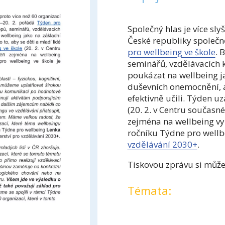
Společný hlas je více slyš
České republiky společn
pro wellbeing ve škole
. 
seminářů, vzdělávacích 
poukázat na wellbeing ja
duševních onemocnění, al
efektivně učili. Týden uz
(20. 2. v Centru současn
zejména na wellbeing vy
ročníku Týdne pro wellbe
vzdělávání 2030+
.
Tiskovou zprávu si můžet
Témata: