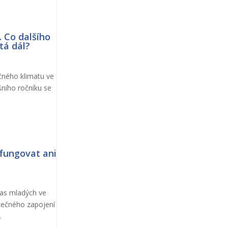
Co dalšího
tá dál?
ečného klimatu ve
šního ročníku se
fungovat ani
las mladých ve
utečného zapojení
.