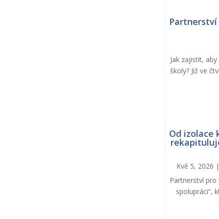
Partnerství
Jak zajistit, a
školy? Již ve č
Od izolace 
rekapituluj
Kvě 5, 2026
Partnerství pro 
spolupráci“, 