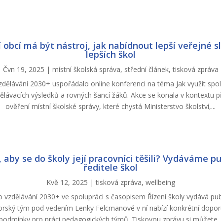
 obcí má být nástroj, jak nabídnout lepší veřejné s
lepších škol
Čvn 19, 2025
|
místní školská správa
,
střední článek
,
tisková zpráva
vzdělávání 2030+ uspořádalo online konferenci na téma Jak využít spol
ělávacích výsledků a rovných šancí žáků. Akce se konala v kontextu př
ověření místní školské správy, které chystá Ministerstvo školství,...
t, aby se do školy její pracovníci těšili? Vydáváme pu
ředitele škol
Kvě 12, 2025
|
tisková zpráva
,
wellbeing
ro vzdělávání 2030+ ve spolupráci s časopisem Řízení školy vydává pub
torský tým pod vedením Lenky Felcmanové v ní nabízí konkrétní doporuč
podmínky pro práci pedagogických týmů. Tiskovou zprávu si můžete..