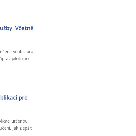
lužby. Včetně
ečenství obcí pro
íprav pilotního
blikaci pro
likaci určenou
ení, jak zlepšit
.