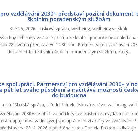
 pro vzdělávání 2030+ představí poziční dokument 
školním poradenským službám
Kvě 26, 2026
|
tisková zpráva
,
wellbeing
,
wellbeing ve škole
by všechny děti měly ve škole přístup ke kvalitní podpoře bez ohledu na
tvrtek 28. května představí ve 14.30 hod. Partnerství pro vzdělávání 20
dokument k efektivním školním poradenským službám, který...
ke spolupráci. Partnerství pro vzdělávání 2030+ v no
e pět let svého působení a načrtává možnosti česk
do budoucna
|
místní školská správa
,
střední článek
,
tisková zpráva
,
wellbeing
,
well
vzdělávání 2030+ se ohlíží za pěti lety své existence a vydává publika
která mapuje dosavadní vývoj spolupráce mezi aktéry ve vzdělávání. S
představena 28. 4. 2026 a pokřtěna rukou Daniela Prokopa. Ukazuje..