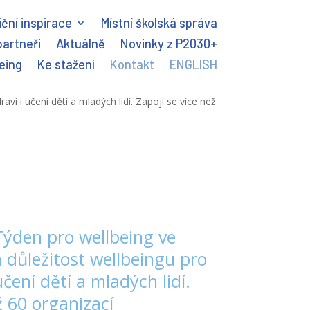
ční inspirace
Místní školská správa
partneři
Aktuálně
Novinky z P2030+
eing
Ke stažení
Kontakt
ENGLISH
ví i učení dětí a mladých lidí. Zapojí se více než
Týden pro wellbeing ve
 důležitost wellbeingu pro
učení dětí a mladých lidí.
ž 60 organizací