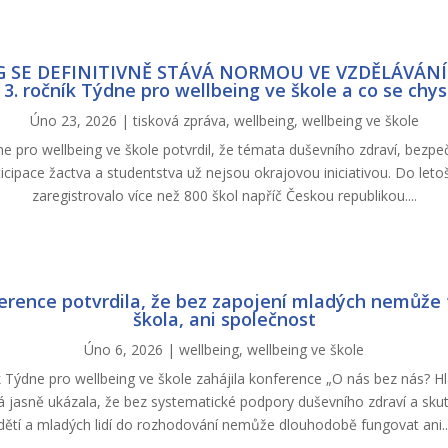
 SE DEFINITIVNĚ STÁVÁ NORMOU VE VZDĚLÁVÁNÍ. 
 3. ročník Týdne pro wellbeing ve škole a co se chys
Úno 23, 2026
|
tisková zpráva
,
wellbeing
,
wellbeing ve škole
ne pro wellbeing ve škole potvrdil, že témata duševního zdraví, bezp
icipace žactva a studentstva už nejsou okrajovou iniciativou. Do leto
zaregistrovalo více než 800 škol napříč Českou republikou....
erence potvrdila, že bez zapojení mladých nemůže 
škola, ani společnost
Úno 6, 2026
|
wellbeing
,
wellbeing ve škole
k Týdne pro wellbeing ve škole zahájila konference „O nás bez nás? H
rá jasně ukázala, že bez systematické podpory duševního zdraví a sk
dětí a mladých lidí do rozhodování nemůže dlouhodobě fungovat ani..