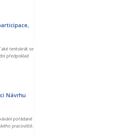
articipace,
Také tentokrát se
adní předpoklad
aci Návrhu
tkávání pořádané
ského pracoviště.