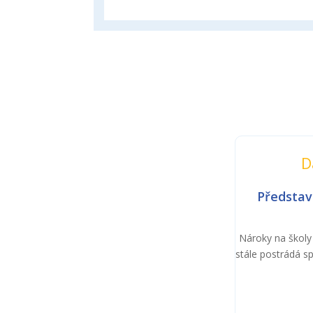
D
Představ
Nároky na školy
stále postrádá s