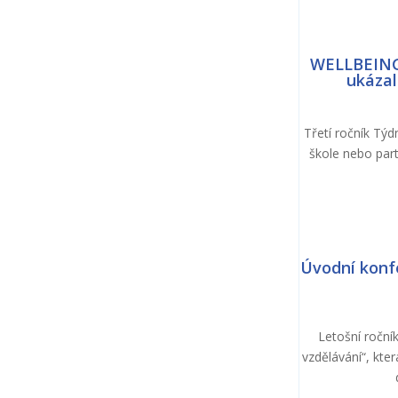
WELLBEING
ukázal
Třetí ročník Týd
škole nebo part
Úvodní konf
Letošní roční
vzdělávání“, kte