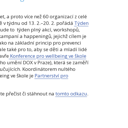
et, a proto více než 60 organizací z celé
ě v týdnu od 13. 2.–20. 2. pořádá
Týden
Bude to týden plný akcí, workshopů,
kampaní a happeningů, jejichž cílem je
ko na základní princip pro prevenci
e také pro to, aby se děti a mladí lidé
avře
Konference pro wellbeing ve škole
ého umění DOX v Praze), která se zaměří
učujících. Koordinátorem nultého
ing ve škole je
Partnerství pro
e přečíst či stáhnout na
tomto odkazu
.