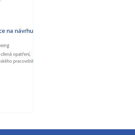
áce na návrhu
being
cílená opatření,
nského pracoviště