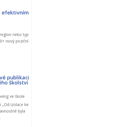
k efektivním
 region nebo typ
30+ nový poziční
vé publikaci
ého školství
being ve škole
ci „Od izolace ke
lavnostně byla
.