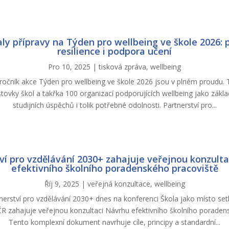
ly přípravy na Týden pro wellbeing ve škole 2026: p
resilience i podpora učení
Pro 10, 2025
|
tisková zpráva
,
wellbeing
í ročník akce Týden pro wellbeing ve škole 2026 jsou v plném proudu. 
stovky škol a takřka 100 organizací podporujících wellbeing jako zákl
studijních úspěchů i tolik potřebné odolnosti. Partnerství pro...
ví pro vzdělávání 2030+ zahajuje veřejnou konzult
efektivního školního poradenského pracoviště
Říj 9, 2025
|
veřejná konzultace
,
wellbeing
nerství pro vzdělávání 2030+ dnes na konferenci Škola jako místo se
R zahajuje veřejnou konzultaci Návrhu efektivního školního poraden
Tento komplexní dokument navrhuje cíle, principy a standardní...