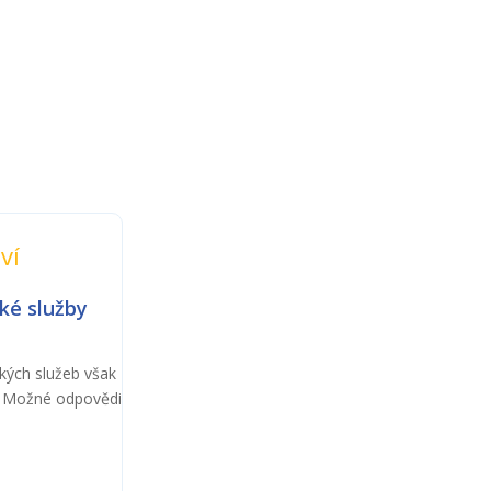
ví
ké služby
kých služeb však
i. Možné odpovědi