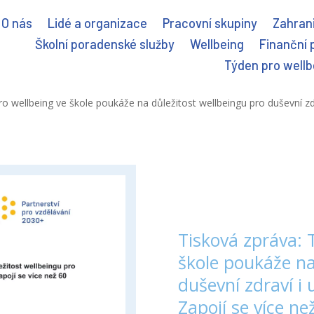
O nás
Lidé a organizace
Pracovní skupiny
Zahrani
Školní poradenské služby
Wellbeing
Finanční 
Týden pro wellb
o wellbeing ve škole poukáže na důležitost wellbeingu pro duševní zdra
Tisková zpráva: 
škole poukáže na
duševní zdraví i 
Zapojí se více ne