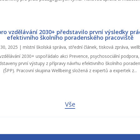
pro vzdělávání 2030+ představilo první výsledky pr
efektivního školního poradenského pracoviště
30, 2025
|
místní školská správa
,
střední článek
,
tisková zpráva
,
well
 vzdělávání 2030+ uspořádalo akci Prevence, psychosociální podpora, 
edstaveny první výstupy z přípravy návrhu efektivního školního porade
(ŠPP). Pracovní skupina Wellbeing složená z expertů a expertek z...
Vše