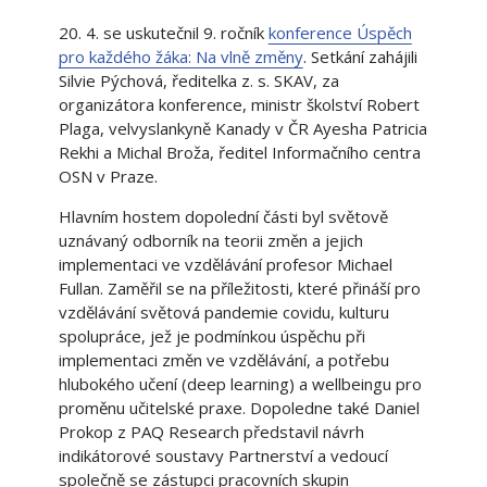
20. 4. se uskutečnil 9. ročník
konference Úspěch
pro každého žáka: Na vlně změny
. Setkání zahájili
Silvie Pýchová, ředitelka z. s. SKAV, za
organizátora konference, ministr školství Robert
Plaga, velvyslankyně Kanady v ČR Ayesha Patricia
Rekhi a Michal Broža, ředitel Informačního centra
OSN v Praze.
Hlavním hostem dopolední části byl světově
uznávaný odborník na teorii změn a jejich
implementaci ve vzdělávání profesor Michael
Fullan. Zaměřil se na příležitosti, které přináší pro
vzdělávání světová pandemie covidu, kulturu
spolupráce, jež je podmínkou úspěchu při
implementaci změn ve vzdělávání, a potřebu
hlubokého učení (deep learning) a wellbeingu pro
proměnu učitelské praxe. Dopoledne také Daniel
Prokop z PAQ Research představil návrh
indikátorové soustavy Partnerství a vedoucí
společně se zástupci pracovních skupin