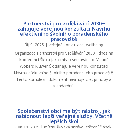
Partnerství pro vzdělávání 2030+
zahajuje veřejnou konzultaci Návrhu
efektivního školního poradenského
pracoviště
Říj 9, 2025
|
veřejná konzultace
,
wellbeing
Organizace Partnerství pro vzdělávání 2030+ dnes na
konferenci Škola jako místo setkávání pořádané
Wolters Kluwer ČR zahajuje veřejnou konzultaci
Návrhu efektivního školního poradenského pracoviště.
Tento komplexní dokument navrhuje cíle, principy a
standardní...
Společenství obcí má být nástroj, jak
nabídnout lepší veřejné služby. Včetně
lepších škol
Čvn 19, 2025
|
místní školská správa
,
střední článek
,