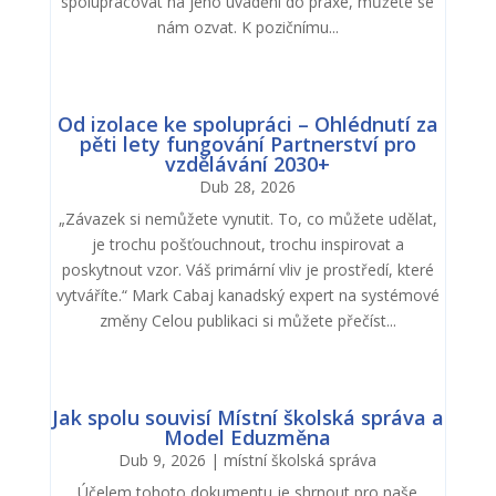
spolupracovat na jeho uvádění do praxe, můžete se
nám ozvat. K pozičnímu...
Od izolace ke spolupráci – Ohlédnutí za
pěti lety fungování Partnerství pro
vzdělávání 2030+
Dub 28, 2026
„Závazek si nemůžete vynutit. To, co můžete udělat,
je trochu pošťouchnout, trochu inspirovat a
poskytnout vzor. Váš primární vliv je prostředí, které
vytváříte.“ Mark Cabaj kanadský expert na systémové
změny Celou publikaci si můžete přečíst...
Jak spolu souvisí Místní školská správa a
Model Eduzměna
Dub 9, 2026
|
místní školská správa
Účelem tohoto dokumentu je shrnout pro naše