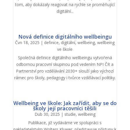
tom, aby dokázaly reagovat na rychle se proměňující
digitální...
Nová definice digitálního wellbeingu
Čvn 18, 2025
|
definice
,
digitální
,
wellbeing
,
wellbeing
ve škole
Společná definice digitálního wellbeingu vytvořená
odbornou pracovní skupinou pod vedením NPI ČR a
Partnerství pro vzdělávání 2030+ slouží jako výchozí
rámec pro školy, pedagogy i tvůrce vzdělávací politiky.
Wellbeing ve škole: Jak zařídit, aby se do
školy její pracovníci těšili
Dub 30, 2025
|
studie
,
wellbeing
Publikace, již vydáváme ve spolupráci s
nakladatelstvím Wolters Kluwer, představuje přístupy k