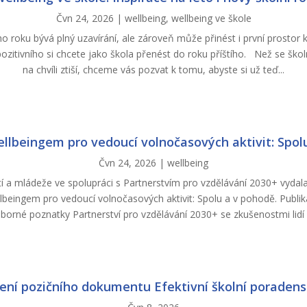
Čvn 24, 2026
|
wellbeing
,
wellbeing ve škole
o roku bývá plný uzavírání, ale zároveň může přinést i první prostor 
ozitivního si chcete jako škola přenést do roku příštího. Než se škol
na chvíli ztiší, chceme vás pozvat k tomu, abyste si už teď...
llbeingem pro vedoucí volnočasových aktivit: Spol
Čvn 24, 2026
|
wellbeing
í a mládeže ve spolupráci s Partnerstvím pro vzdělávání 2030+ vydal
beingem pro vedoucí volnočasových aktivit: Spolu a v pohodě. Publi
borné poznatky Partnerství pro vzdělávání 2030+ se zkušenostmi lidí z
ení pozičního dokumentu Efektivní školní poradens