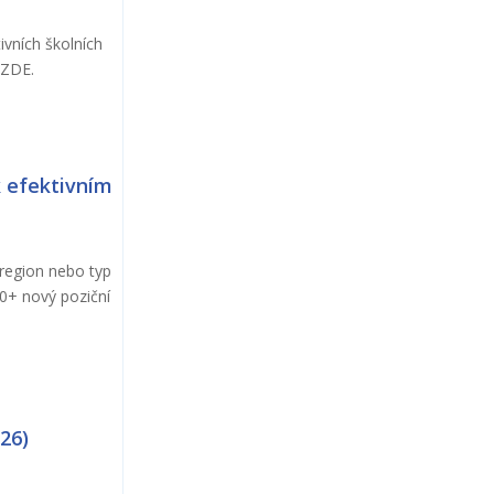
ivních školních
u ZDE.
k efektivním
 region nebo typ
30+ nový poziční
26)