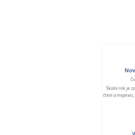
Nov
Čv
Školní rok je 
čtení a inspirac
W