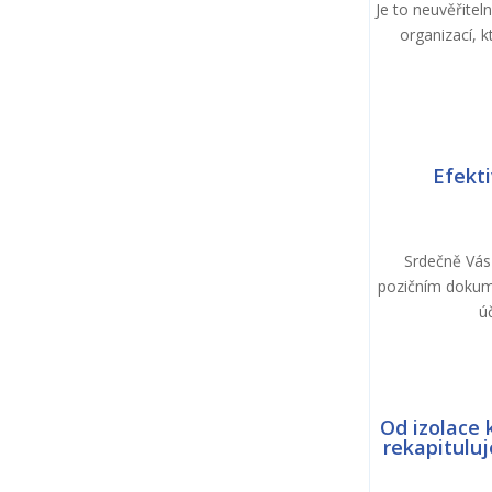
Je to neuvěřitel
organizací, k
Efekti
Srdečně Vás 
pozičním dokume
ú
Od izolace 
rekapituluj