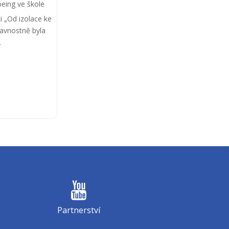
being ve škole
ci „Od izolace ke
lavnostně byla
.
Partnerství