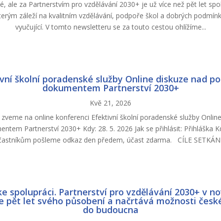
né, ale za Partnerstvím pro vzdělávání 2030+ je už více než pět let spol
terým záleží na kvalitním vzdělávání, podpoře škol a dobrých podmínk
vyučující. V tomto newsletteru se za touto cestou ohlížíme...
vní školní poradenské služby Online diskuze nad p
dokumentem Partnerství 2030+
Kvě 21, 2026
zveme na online konferenci Efektivní školní poradenské služby Onlin
ntem Partnerství 2030+ Kdy: 28. 5. 2026 Jak se přihlásit: Přihláška 
častníkům pošleme odkaz den předem, účast zdarma. CÍLE SETKÁNÍ.
ke spolupráci. Partnerství pro vzdělávání 2030+ v no
e pět let svého působení a načrtává možnosti česk
do budoucna