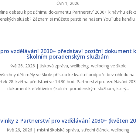
Čvn 1, 2026
online debatu k pozičnímu dokumentu Partnerství 2030+ k návrhu efekt
enských služeb? Záznam si můžete pustit na našem YouTube kanál
 pro vzdělávání 2030+ představí poziční dokument 
školním poradenským službám
Kvě 26, 2026
|
tisková zpráva
,
wellbeing
,
wellbeing ve škole
by všechny děti měly ve škole přístup ke kvalitní podpoře bez ohledu na
tvrtek 28. května představí ve 14.30 hod. Partnerství pro vzdělávání 20
dokument k efektivním školním poradenským službám, který...
vinky z Partnerství pro vzdělávání 2030+ (květen 20
Kvě 26, 2026
|
místní školská správa
,
střední článek
,
wellbeing