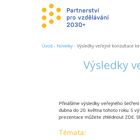
Úvod
-
Novinky
-
Výsledky veřejné konzultace k
Výsledky v
Přinášíme výsledky veřejného šetření
dubna do 20. května tohoto roku. S v
prezentace můžete zhlédnout ZDE. Shr
Témata: