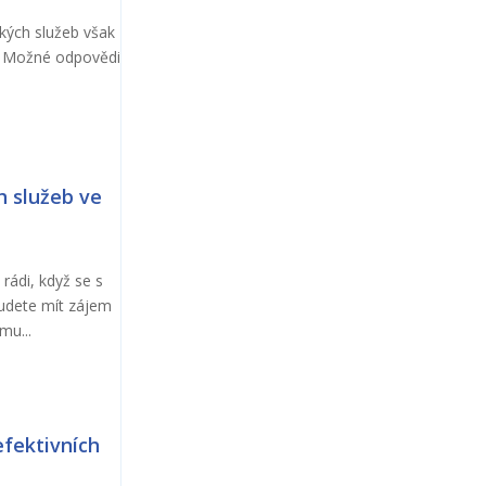
kých služeb však
i. Možné odpovědi
h služeb ve
rádi, když se s
udete mít zájem
mu...
fektivních