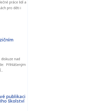
ečné práce lidí a
ách pro děti i
ozičním
e diskuze nad
Kde: Přihlášeným
..
vé publikaci
ého školství