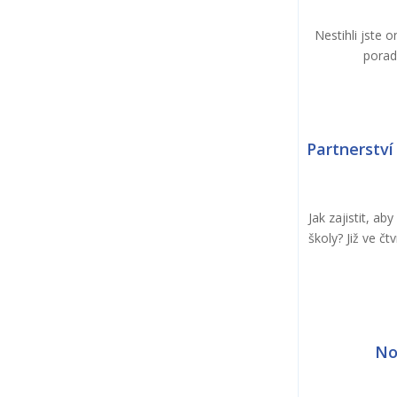
Nestihli jste 
porad
Partnerství
Jak zajistit, a
školy? Již ve č
No