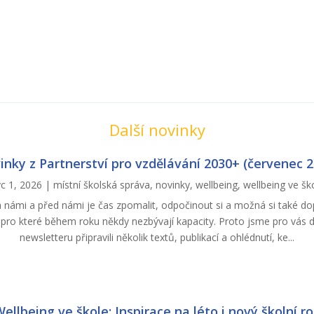
Další novinky
inky z Partnerství pro vzdělávání 2030+ (červenec 2
c 1, 2026
|
místní školská správa
,
novinky
,
wellbeing
,
wellbeing ve šk
za námi a před námi je čas zpomalit, odpočinout si a možná si také do
i, pro které během roku někdy nezbývají kapacity. Proto jsme pro vás 
newsletteru připravili několik textů, publikací a ohlédnutí, ke...
ellbeing ve škole: Inspirace na léto i nový školní r