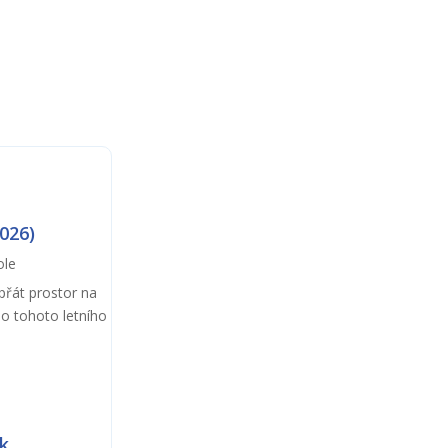
026)
ole
přát prostor na
do tohoto letního
ok