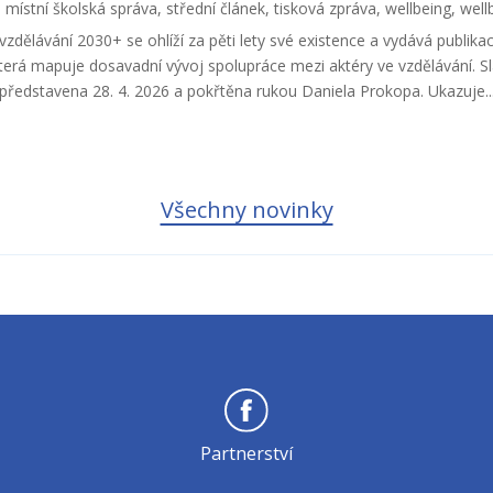
|
místní školská správa
,
střední článek
,
tisková zpráva
,
wellbeing
,
well
vzdělávání 2030+ se ohlíží za pěti lety své existence a vydává publika
která mapuje dosavadní vývoj spolupráce mezi aktéry ve vzdělávání. S
představena 28. 4. 2026 a pokřtěna rukou Daniela Prokopa. Ukazuje..
Všechny novinky
Partnerství