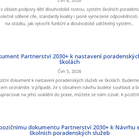
Čvn 8, 2026
 v oblasti podpory dětí dlouhodobě rostou, systém školních poradens
polečně sdílené cíle, standardy kvality i jasně vymezené odpovědnost
na otázku, jak vytvořit funkční a dlouhodobě udržitelný systém...
kument Partnerství 2030+ k nastavení poradenskýc
školách
Čvn 5, 2026
ziční dokument k nastavení poradenských služeb ve školách. Budeme 
em seznámíte. V případě, že s obsahem návrhu budete souhlasit a b
upracovat na jeho uvádění do praxe, můžete se nám ozvat. K poziční
 pozičnímu dokumentu Partnerství 2030+ k Návrhu e
školních poradenských služeb