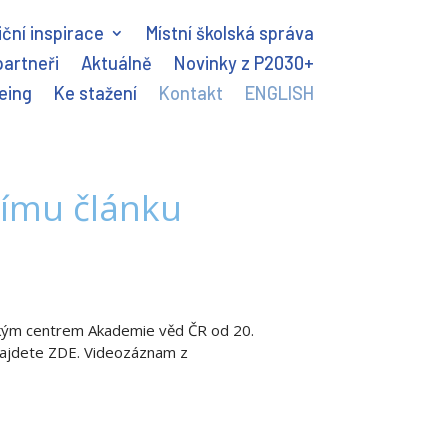
ční inspirace
Místní školská správa
partneři
Aktuálně
Novinky z P2030+
eing
Ke stažení
Kontakt
ENGLISH
nímu článku
ickým centrem Akademie věd ČR od 20.
 najdete ZDE. Videozáznam z