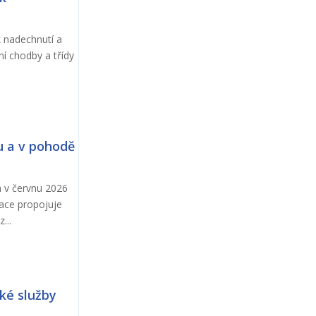
k nadechnutí a
ní chodby a třídy
u a v pohodě
a v červnu 2026
kace propojuje
...
ké služby