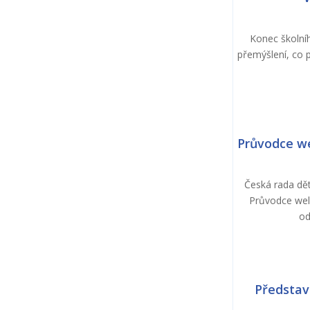
Konec školníh
přemýšlení, co p
Průvodce we
Česká rada dět
Průvodce well
od
Představ