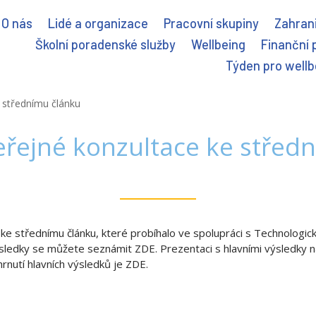
O nás
Lidé a organizace
Pracovní skupiny
Zahrani
Školní poradenské služby
Wellbeing
Finanční 
Týden pro wellb
e střednímu článku
eřejné konzultace ke střed
 ke střednímu článku, které probíhalo ve spolupráci s Technolog
ýsledky se můžete seznámit ZDE. Prezentaci s hlavními výsledky
nutí hlavních výsledků je ZDE.