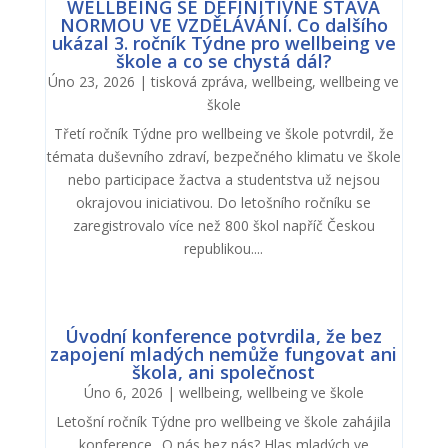
WELLBEING SE DEFINITIVNĚ STÁVÁ
NORMOU VE VZDĚLÁVÁNÍ. Co dalšího
ukázal 3. ročník Týdne pro wellbeing ve
škole a co se chystá dál?
Úno 23, 2026
|
tisková zpráva
,
wellbeing
,
wellbeing ve
škole
Třetí ročník Týdne pro wellbeing ve škole potvrdil, že
témata duševního zdraví, bezpečného klimatu ve škole
nebo participace žactva a studentstva už nejsou
okrajovou iniciativou. Do letošního ročníku se
zaregistrovalo více než 800 škol napříč Českou
republikou....
Úvodní konference potvrdila, že bez
zapojení mladých nemůže fungovat ani
škola, ani společnost
Úno 6, 2026
|
wellbeing
,
wellbeing ve škole
Letošní ročník Týdne pro wellbeing ve škole zahájila
konference „O nás bez nás? Hlas mladých ve