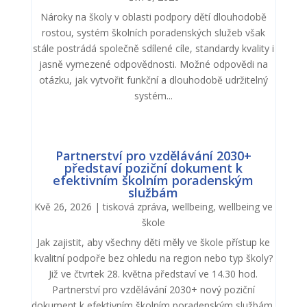
Nároky na školy v oblasti podpory dětí dlouhodobě
rostou, systém školních poradenských služeb však
stále postrádá společně sdílené cíle, standardy kvality i
jasně vymezené odpovědnosti. Možné odpovědi na
otázku, jak vytvořit funkční a dlouhodobě udržitelný
systém...
Partnerství pro vzdělávání 2030+
představí poziční dokument k
efektivním školním poradenským
službám
Kvě 26, 2026
|
tisková zpráva
,
wellbeing
,
wellbeing ve
škole
Jak zajistit, aby všechny děti měly ve škole přístup ke
kvalitní podpoře bez ohledu na region nebo typ školy?
Již ve čtvrtek 28. května představí ve 14.30 hod.
Partnerství pro vzdělávání 2030+ nový poziční
dokument k efektivním školním poradenským službám,