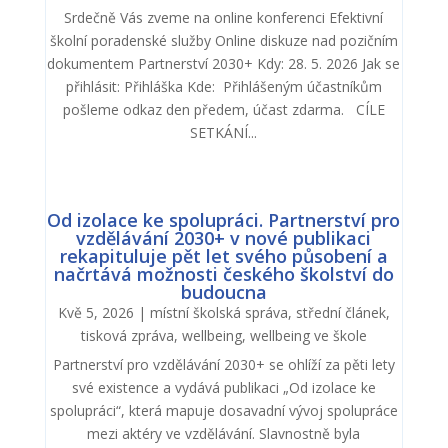
Srdečně Vás zveme na online konferenci Efektivní
školní poradenské služby Online diskuze nad pozičním
dokumentem Partnerství 2030+ Kdy: 28. 5. 2026 Jak se
přihlásit: Přihláška Kde: Přihlášeným účastníkům
pošleme odkaz den předem, účast zdarma. CÍLE
SETKÁNÍ...
Od izolace ke spolupráci. Partnerství pro
vzdělávání 2030+ v nové publikaci
rekapituluje pět let svého působení a
načrtává možnosti českého školství do
budoucna
Kvě 5, 2026
|
místní školská správa
,
střední článek
,
tisková zpráva
,
wellbeing
,
wellbeing ve škole
Partnerství pro vzdělávání 2030+ se ohlíží za pěti lety
své existence a vydává publikaci „Od izolace ke
spolupráci“, která mapuje dosavadní vývoj spolupráce
mezi aktéry ve vzdělávání. Slavnostně byla