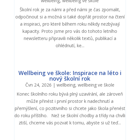
wellbeing
,
wellbeing ve škole
Školní rok je za námi a před námi je čas zpomalit,
odpočinout si a možná si také dopřát prostor na čtení
a inspiraci, pro které během roku někdy nezbývají
kapacity. Proto jsme pro vás do tohoto letního
newsletteru připravili několik textů, publikací a
ohlédnutí, ke...
Wellbeing ve škole: Inspirace na léto i
nový školní rok
Čvn 24, 2026
|
wellbeing
,
wellbeing ve škole
Konec školního roku bývá plný uzavírání, ale zároveň
může přinést i první prostor k nadechnutí a
přemýšlení, co pozitivního si chcete jako škola přenést
do roku příštího. Než se školní chodby a třídy na chvíli
ztiší, chceme vás pozvat k tomu, abyste si už teď...