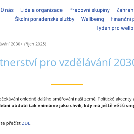
O nás
Lidé a organizace
Pracovní skupiny
Zahrani
Školní poradenské služby
Wellbeing
Finanční 
Týden pro wellb
ávání 2030+ (říjen 2025)
tnerství pro vzdělávání 2030
čekávání ohledně dalšího směřování naší země. Politické akcenty
ební období tak vnímáme jako chvíli, kdy má ještě větší smy
ete přečíst
ZDE
.