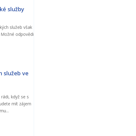
ké služby
kých služeb však
i. Možné odpovědi
h služeb ve
rádi, když se s
udete mít zájem
mu...