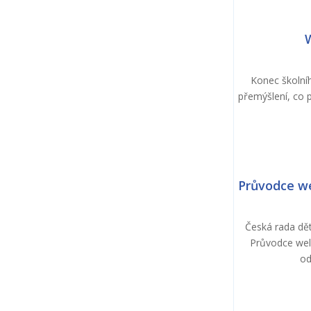
W
Konec školníh
přemýšlení, co p
Průvodce we
Česká rada dět
Průvodce well
od