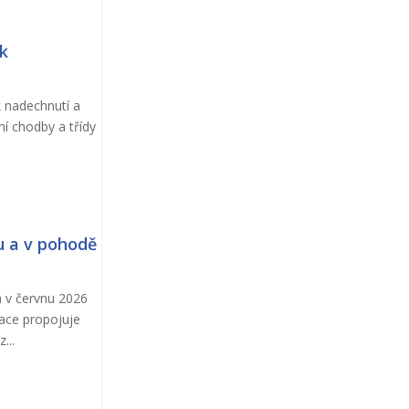
ok
k nadechnutí a
ní chodby a třídy
u a v pohodě
a v červnu 2026
kace propojuje
...