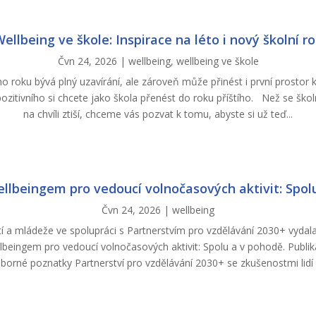
ellbeing ve škole: Inspirace na léto i nový školní r
Čvn 24, 2026
|
wellbeing
,
wellbeing ve škole
o roku bývá plný uzavírání, ale zároveň může přinést i první prostor 
ozitivního si chcete jako škola přenést do roku příštího. Než se škol
na chvíli ztiší, chceme vás pozvat k tomu, abyste si už teď...
llbeingem pro vedoucí volnočasových aktivit: Spol
Čvn 24, 2026
|
wellbeing
í a mládeže ve spolupráci s Partnerstvím pro vzdělávání 2030+ vydal
beingem pro vedoucí volnočasových aktivit: Spolu a v pohodě. Publi
borné poznatky Partnerství pro vzdělávání 2030+ se zkušenostmi lidí z