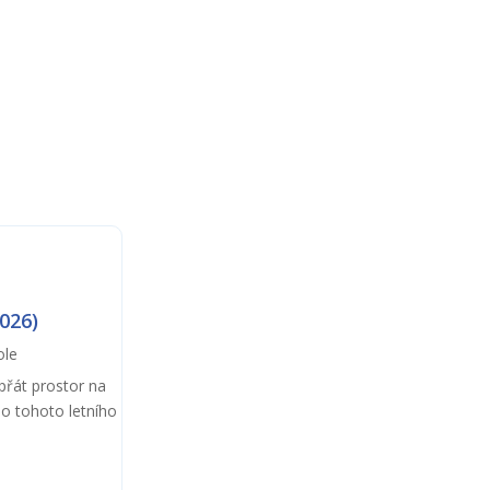
026)
ole
přát prostor na
do tohoto letního