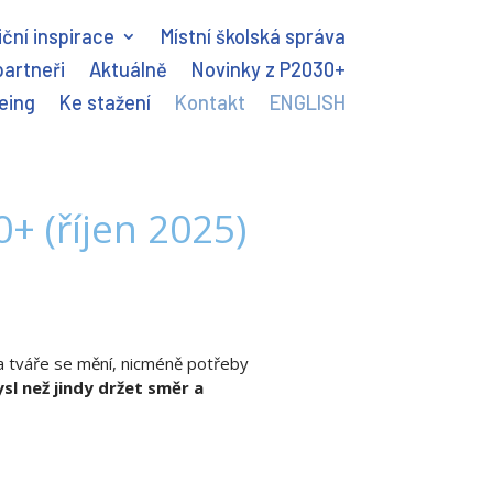
ční inspirace
Místní školská správa
partneři
Aktuálně
Novinky z P2030+
eing
Ke stažení
Kontakt
ENGLISH
+ (říjen 2025)
 a tváře se mění, nicméně potřeby
sl než jindy držet směr a