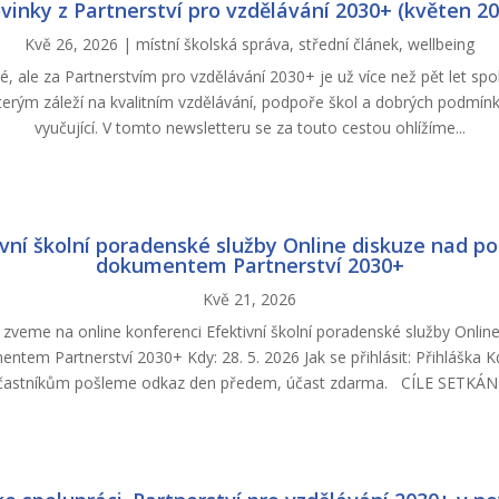
vinky z Partnerství pro vzdělávání 2030+ (květen 20
Kvě 26, 2026
|
místní školská správa
,
střední článek
,
wellbeing
né, ale za Partnerstvím pro vzdělávání 2030+ je už více než pět let spol
terým záleží na kvalitním vzdělávání, podpoře škol a dobrých podmínk
vyučující. V tomto newsletteru se za touto cestou ohlížíme...
vní školní poradenské služby Online diskuze nad p
dokumentem Partnerství 2030+
Kvě 21, 2026
zveme na online konferenci Efektivní školní poradenské služby Onlin
ntem Partnerství 2030+ Kdy: 28. 5. 2026 Jak se přihlásit: Přihláška 
častníkům pošleme odkaz den předem, účast zdarma. CÍLE SETKÁNÍ.