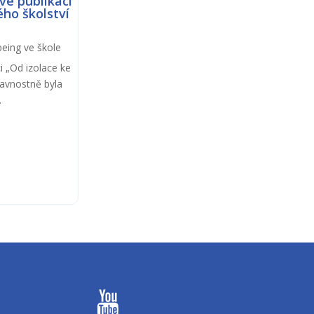
vé publikaci
ého školství
being ve škole
ci „Od izolace ke
lavnostně byla
.