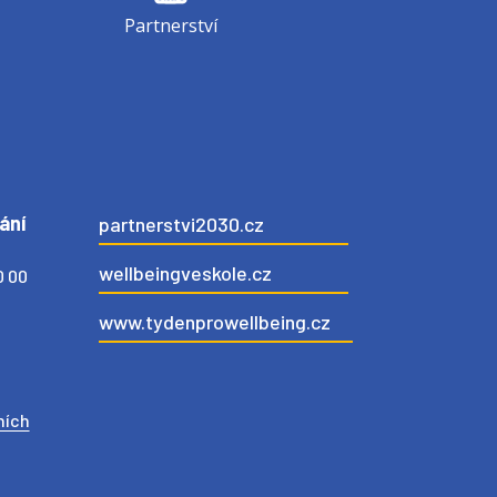
Partnerství
ání
partnerstvi2030.cz
wellbeingveskole.cz
0 00
www.tydenprowellbeing.cz
ních