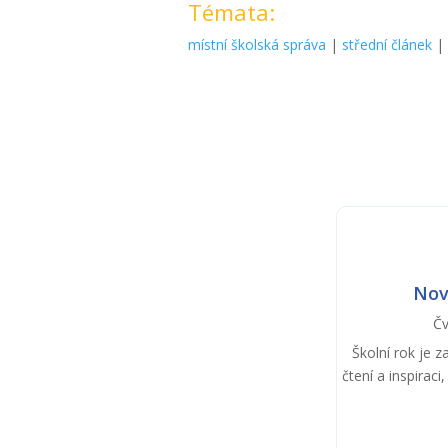
Témata:
místní školská správa
|
střední článek
Nov
Čv
Školní rok je 
čtení a inspirac