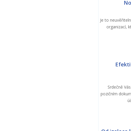
No
Je to neuvěřitel
organizací, k
Efekti
Srdečně Vás 
pozičním dokume
ú