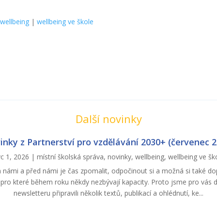
|
wellbeing
|
wellbeing ve škole
Další novinky
inky z Partnerství pro vzdělávání 2030+ (červenec 2
c 1, 2026
|
místní školská správa
,
novinky
,
wellbeing
,
wellbeing ve šk
za námi a před námi je čas zpomalit, odpočinout si a možná si také do
i, pro které během roku někdy nezbývají kapacity. Proto jsme pro vás 
newsletteru připravili několik textů, publikací a ohlédnutí, ke...