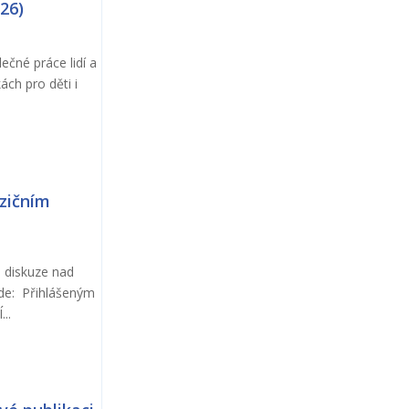
26)
ečné práce lidí a
ách pro děti i
ozičním
e diskuze nad
Kde: Přihlášeným
..