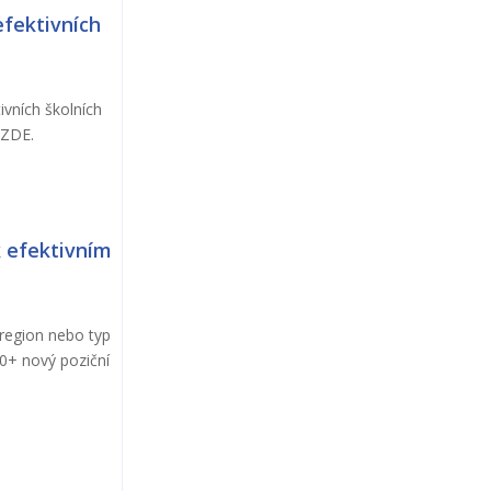
fektivních
ivních školních
u ZDE.
k efektivním
 region nebo typ
30+ nový poziční