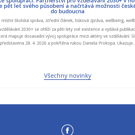
ke spolupráci. Partnerství pro vzdělávání 2030+ v no
e pět let svého působení a načrtává možnosti česk
do budoucna
|
místní školská správa
,
střední článek
,
tisková zpráva
,
wellbeing
,
well
vzdělávání 2030+ se ohlíží za pěti lety své existence a vydává publika
která mapuje dosavadní vývoj spolupráce mezi aktéry ve vzdělávání. S
představena 28. 4. 2026 a pokřtěna rukou Daniela Prokopa. Ukazuje..
Všechny novinky